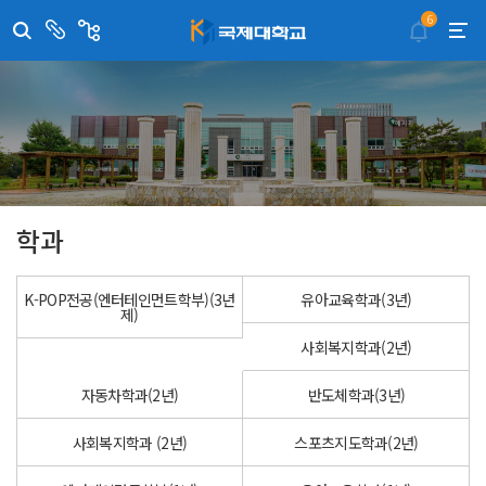
6
센
관
터/
련
부
사
취·창업지원센터
이메일무단수집거부
국제대학교 입학안내
무선인터넷이용안내
서
이
트
학술정보원
포탈사이트
학생생활관
증명발급사이트
국제교류센터
국제무인항공
산학협력단
평생교육원
교수학습지원센터
학과
K-POP전공(엔터테인먼트학부)(3년
유아교육학과(3년)
제)
사회복지학과(2년)
자동차학과(2년)
반도체학과(3년)
사회복지학과 (2년)
스포츠지도학과(2년)