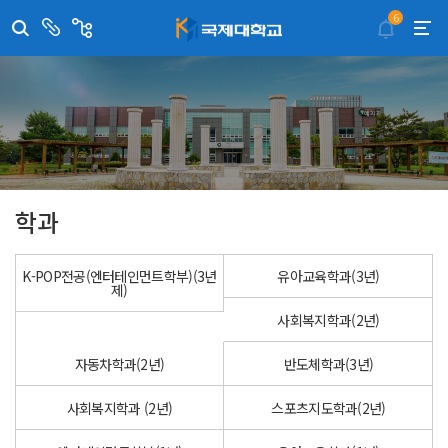
6
센
관
터/
련
부
사
취·창업지원센터
이메일무단수집거부
국제대학교 입학안내
무선인터넷이용안내
서
이
트
학술정보원
포탈사이트
학생생활관
증명발급사이트
국제교류센터
국제무인항공
산학협력단
평생교육원
교수학습지원센터
학과
K-POP전공(엔터테인먼트학부)(3년
유아교육학과(3년)
제)
사회복지학과(2년)
자동차학과(2년)
반도체학과(3년)
사회복지학과 (2년)
스포츠지도학과(2년)