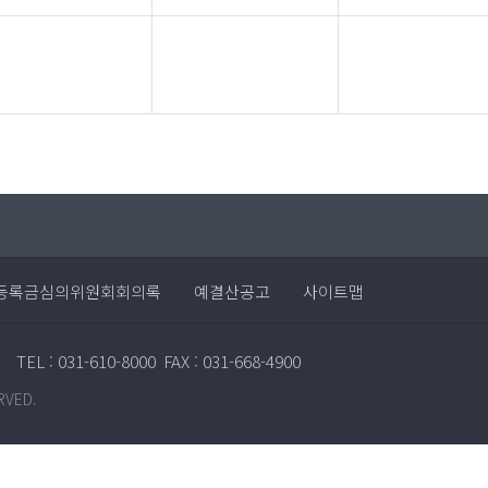
등록금심의위원회회의록
예결산공고
사이트맵
TEL : 031-610-8000
FAX : 031-668-4900
RVED.