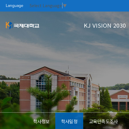
Select Language
▼
Language
KJ VISION 2030
KJ VISION 2
대학소개
대학생활
홍보실
커뮤니티
PR CE
KOO
CAM
KO
대학개요
학사정보
Focus On
국제대새소식
총장인사말
학생상담
자료실
열린총장실
수강신청
설립이념과 학훈
학사안내
KJ VISION
대학연혁
학사정보
학사일정
교육만족도조사
UI