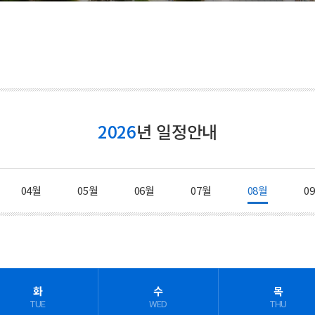
등록금심의위원회
증명발급안내
시설안내
예결산공고
창조관
기부금 공개
국제관
이사회회의록 공개
충효관
대학자체평가
기숙사
대학평의원회
2026
년 일정안내
국제컨벤션센터
업무추진비 공개
교내시설
04월
05월
06월
07월
08월
0
화
수
목
TUE
WED
THU