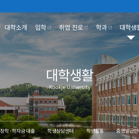
대학소개
입학
취업 진로
학과
대학생
030
NTER
KJE UNIVERSITY
PUS LIFE
OKJE COMMUNITY
KOOKJE VISION 2025
대학생활
Kookje University
대학기관
학사일정
홍보동영상
장학·대출
정보공개
교육만족도조사
국제저널
국제장터
조직도
정보공개제도안내
#MeToo제보
코로나19 대응
대학본부
비공개대상정보 세
부속/부설기관
정보목록
 2030
전략 영역 별 핵심 전략 및
이행과제
산학협력단
사전정보공개
장학 · 학자금 대출
학생상담센터
학생활동
증명발급안
대학정보공시