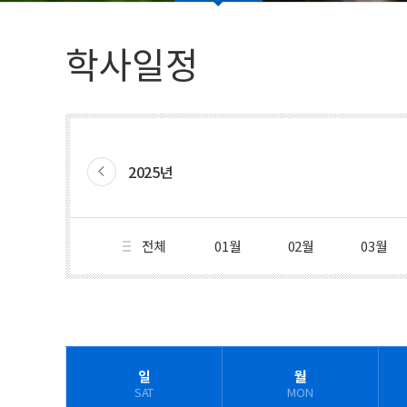
법인임원명단
학생활동
학사일정
총학생회(대의원회)
동아리(연구회)
2025년
전체
01월
02월
03월
일
월
SAT
MON