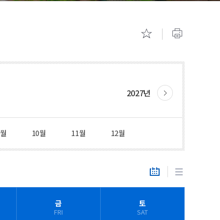
기숙사 안내
캠퍼스 투
2027년
9월
10월
11월
12월
금
토
FRI
SAT