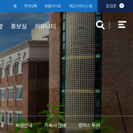
홈
카카오톡
포털사이트
개인이력시스템
팝업존
활
홍보실
커뮤니티
대학규정
장학 · 학자금 대출
대학발전기금
분실물센터
찾아오시는
학생상담센
입찰공고
규정공지
국가장학금
 안내
부기준
대학규정
학자금 대출
교내장학금
교외장학금
내
시설안내
기숙사 안내
캠퍼스 투어
근로장학금