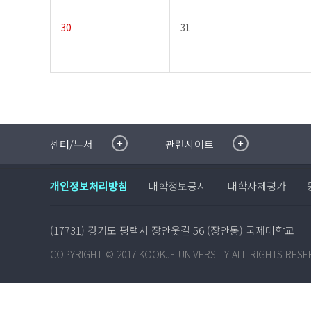
30
31
취·창업지원센터
이메일무단수집거부
센터/부서
관련사이트
국제대학교 입학안내
무선인터넷이용안내
학술정보원
포탈사이트
개인정보처리방침
대학정보공시
대학자체평가
학생생활관
증명발급사이트
국제교류센터
국제무인항공
산학협력단
(17731) 경기도 평택시 장안웃길 56 (장안동) 국제대학교
평생교육원
교수학습지원센터
COPYRIGHT © 2017 KOOKJE UNIVERSITY ALL RIGHTS RESE