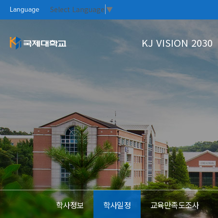
Select Language
▼
Language
KJ VISION 2030
KJ VISION 2
대학소개
대학생활
홍보실
커뮤니티
PR CE
KOO
CAM
KO
대학개요
학사정보
Focus On
국제대새소식
총장인사말
학생상담
자료실
열린총장실
수강신청
설립이념과 학훈
학사안내
KJ VISION
대학연혁
학사정보
학사일정
교육만족도조사
UI