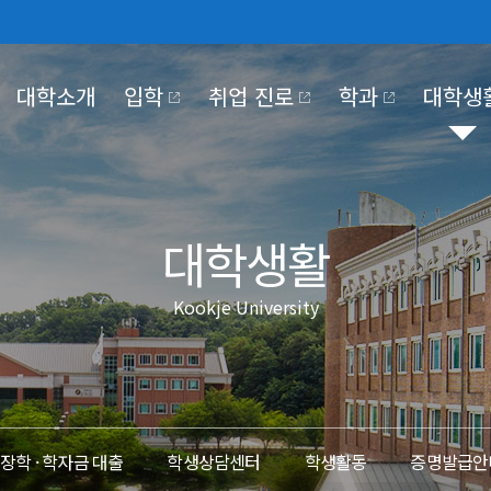
대학소개
입학
취업 진로
학과
대학생
030
NTER
KJE UNIVERSITY
PUS LIFE
OKJE COMMUNITY
KOOKJE VISION 2025
대학생활
Kookje University
대학기관
학사일정
홍보동영상
장학·대출
정보공개
교육만족도조사
국제저널
국제장터
조직도
정보공개제도안내
#MeToo제보
코로나19 대응
대학본부
비공개대상정보 세
부속/부설기관
정보목록
 2030
전략 영역 별 핵심 전략 및
이행과제
산학협력단
사전정보공개
장학 · 학자금 대출
학생상담센터
학생활동
증명발급안
대학정보공시