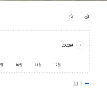
기숙사 안내
캠퍼스 투
2022년
9월
10월
11월
12월