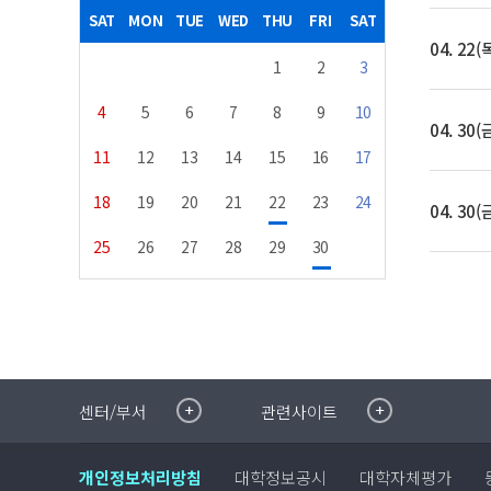
SAT
MON
TUE
WED
THU
FRI
SAT
04. 22(
1
2
3
4
5
6
7
8
9
10
04. 30(
11
12
13
14
15
16
17
18
19
20
21
22
23
24
04. 30(
25
26
27
28
29
30
취·창업지원센터
이메일무단수집거부
센터/부서
관련사이트
국제대학교 입학안내
무선인터넷이용안내
학술정보원
포탈사이트
개인정보처리방침
대학정보공시
대학자체평가
학생생활관
증명발급사이트