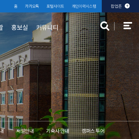
홈
카카오톡
포털사이트
개인이력시스템
팝업존
활
홍보실
커뮤니티
대학규정
장학 · 학자금 대출
대학발전기금
분실물센터
찾아오시는
학생상담센
입찰공고
규정공지
국가장학금
 안내
부기준
대학규정
학자금 대출
교내장학금
교외장학금
내
시설안내
기숙사 안내
캠퍼스 투어
근로장학금