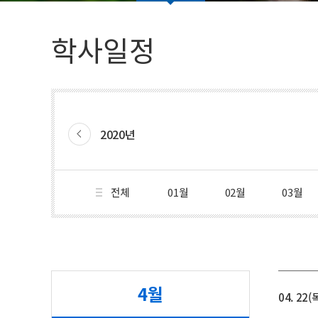
법인임원명단
학생활동
학사일정
총학생회(대의원회)
동아리(연구회)
2020년
전체
01월
02월
03월
4월
04. 22(