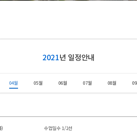
등록금심의위원회
증명발급안내
시설안내
예결산공고
창조관
기부금 공개
국제관
이사회회의록 공개
충효관
대학자체평가
기숙사
대학평의원회
2021
년 일정안내
국제컨벤션센터
업무추진비 공개
교내시설
04월
05월
06월
07월
08월
0
목)
수업일수 1/2선