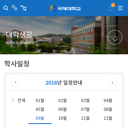
6
센
관
터/
련
부
사
취·창업지원센터
이메일무단수집거부
국제대학교 입학안내
무선인터넷이용안내
서
이
트
학술정보원
포탈사이트
학생생활관
증명발급사이트
대학생활
국제교류센터
국제무인항공
산학협력단
KOOKJE UNIVERSITY
평생교육원
교수학습지원센터
학사일정
2018
년 일정안내
전체
01월
02월
03월
04월
05월
06월
07월
08월
09월
10월
11월
12월