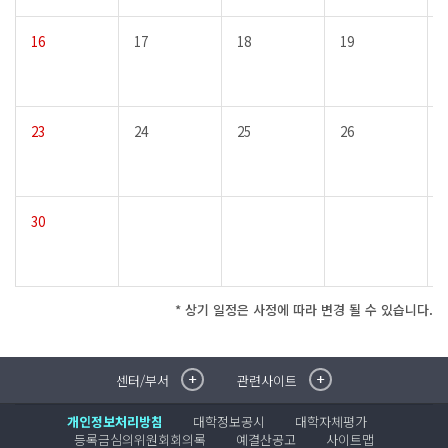
16
17
18
19
23
24
25
26
30
* 상기 일정은 사정에 따라 변경 될 수 있습니다.
센터/부서
관련사이트
취·창업지원센터
이메일무단수집거부
국제대학교 입학안내
무선인터넷이용안내
개인정보처리방침
대학정보공시
대학자체평가
학술정보원
포탈사이트
등록금심의위원회회의록
예결산공고
사이트맵