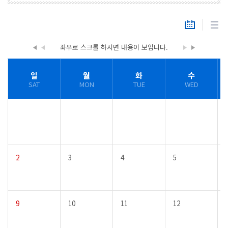
좌우로 스크롤 하시면
내용이 보입니다.
일
월
화
수
SAT
MON
TUE
WED
2
3
4
5
9
10
11
12