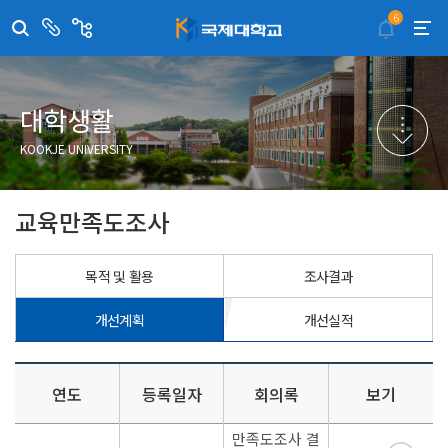
6
센
관
터/
련
부
사
취·창업지원센터
이메일무단수집거부
국제대학교 입학안내
무선인터넷이용안내
서
이
트
학술정보원
포탈사이트
학생생활관
증명발급사이트
대학생활
국제교류센터
국제무인항공
산학협력단
KOOKJE UNIVERSITY
평생교육원
교수학습지원센터
교육만족도조사
목적 및 활용
조사결과
개선계획
개선실적
연도
등록일자
회의록
보기
만족도조사 결