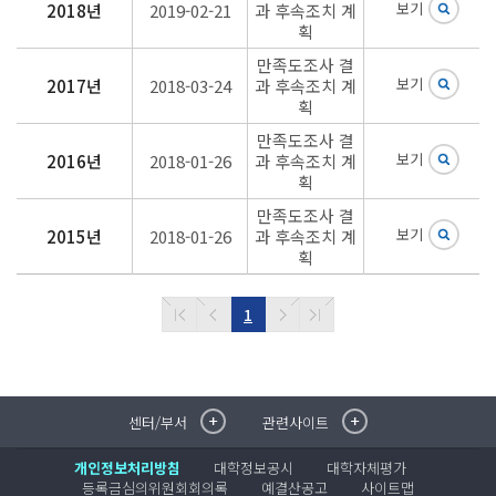
보기
2018년
2019-02-21
과 후속조치 계
획
만족도조사 결
보기
2017년
2018-03-24
과 후속조치 계
획
만족도조사 결
보기
2016년
2018-01-26
과 후속조치 계
획
만족도조사 결
보기
2015년
2018-01-26
과 후속조치 계
획
1
센터/부서
관련사이트
취·창업지원센터
이메일무단수집거부
국제대학교 입학안내
무선인터넷이용안내
개인정보처리방침
대학정보공시
대학자체평가
학술정보원
포탈사이트
등록금심의위원회회의록
예결산공고
사이트맵