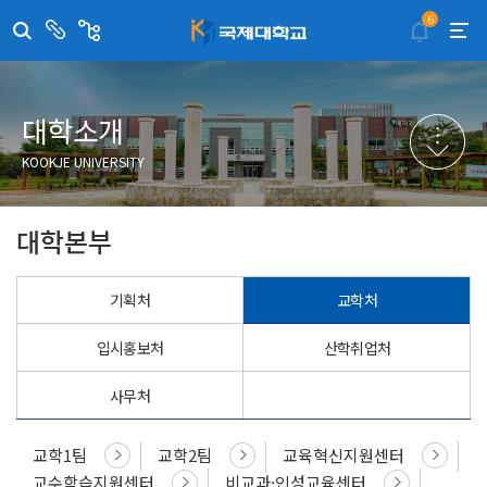
6
센
관
터/
련
부
사
취·창업지원센터
이메일무단수집거부
국제대학교 입학안내
무선인터넷이용안내
서
이
트
학술정보원
포탈사이트
학생생활관
증명발급사이트
대학소개
국제교류센터
국제무인항공
산학협력단
KOOKJE UNIVERSITY
평생교육원
교수학습지원센터
대학본부
기획처
교학처
입시홍보처
산학취업처
사무처
교학1팀
교학2팀
교육혁신지원센터
교수학습지원센터
비교과·인성교육센터