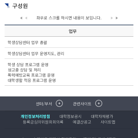
구성원
좌우로 스크롤 하시면
내용이 보입니다.
업무
학생상담센터 업무 총괄
학생상담센터 업무 운영지도, 관리
학생 상담 프로그램 운영
성고충 상담 및 처리
폭력예방교육 프로그램 운영
대학생활 적응 프로그램 운영
센터/부서
관련사이트
취·창업지원센터
이메일무단수집거부
국제대학교 입학안내
무선인터넷이용안내
개인정보처리방침
대학정보공시
대학자체평가
학술정보원
포탈사이트
등록금심의위원회회의록
예결산공고
사이트맵
학생생활관
증명발급사이트
국제교류센터
국제무인항공