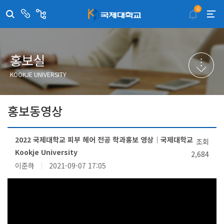
6
센
관
터/
련
부
사
취·창업지원센터
이메일무단수집거부
국제대학교 입학안내
무선인터넷이용안내
서
이
트
학술정보원
포탈사이트
학생생활관
증명발급사이트
홍보실
국제교류센터
국제무인항공
산학협력단
KOOKJE UNIVERSITY
평생교육원
교수학습지원센터
홍보동영상
2022 국제대학교 피부 헤어 전공 학과홍보 영상│국제대학교
조회
Kookje University
2,684
이준하
2021-09-07 17:05