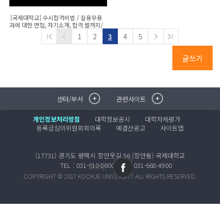
[국제대학교] 수시합격비법 / 실용무용
과에 대한 면접, 자기소개, 합격 썰까지/
한양여대 ..
1
2
3
4
5
글쓰기
센터/부서
관련사이트
취·창업지원센터
이메일무단수집거부
국제대학교 입학안내
무선인터넷이용안내
개인정보처리방침
대학정보공시
대학자체평가
학술정보원
포탈사이트
등록금심의위원회회의록
예결산공고
사이트맵
학생생활관
증명발급사이트
국제교류센터
국제무인항공
(17731) 경기도 평택시 장안웃길 56 (장안동) 국제대학교
산학협력단
TEL : 031-610-8000
FAX : 031-668-4900
로그인
평생교육원
COPYRIGHT © 2017 KOOKJE UNIVERSITY ALL RIGHTS RESERVED.
교수학습지원센터