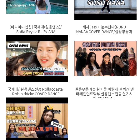
[미니미니칩칩] 국제대(실용댄스)/
제시(jessi)- 눈누난나(NUNU
Sofia Reyes- R.I.P/ ANA
NANA)/COVER DANCE/실용무용과
choreography /DANCE
국제대/ 실용댄스전공 Rollacoasta-
실용무용과는 실기를 어떻게 볼까?/ 엔
Robin thicke COVER DANCE
터테인먼트학부 실용댄스전공 실기시
험 모음집/ 실..