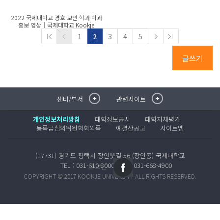
2022 국제대학교 경호 보안 학과 학과
홍보 영상│국제대학교 Kookje
University
1
2
3
4
5
글쓰기
센터/부서
관련사이트
취·창업지원센터
이메일무단수집거부
국제대학교 입학안내
무선인터넷이용안내
개인정보처리방침
대학정보공시
대학자체평가
학술정보원
포탈사이트
등록금심의위원회회의록
예결산공고
사이트맵
학생생활관
증명발급사이트
국제교류센터
국제무인항공
(17731) 경기도 평택시 장안웃길 56 (장안동) 국제대학교
산학협력단
TEL : 031-610-8000
FAX : 031-668-4900
로그인
평생교육원
COPYRIGHT © 2017 KOOKJE UNIVERSITY ALL RIGHTS RESERVED.
교수학습지원센터