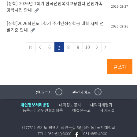
[장학] 2026년 1학기 한국선원복지고용센터 선원가족
2026-02-27
장학사업 안내
[장학]2026학년도 1학기 주거안정장학금 대학 자체 선
2026-02-26
발기준 안내
6
7
8
9
10
글쓰기
센터/부서
관련사이트
취·창업지원센터
이메일무단수집거부
국제대학교 입학안내
무선인터넷이용안내
개인정보처리방침
대학정보공시
대학자체평가
학술정보원
포탈사이트
등록금심의위원회회의록
예결산공고
사이트맵
학생생활관
증명발급사이트
국제교류센터
국제무인항공
(17731) 경기도 평택시 장안웃길 56 (장안동) 국제대학교
산학협력단
TEL : 031-610-8000
FAX : 031-668-4900
로그인
평생교육원