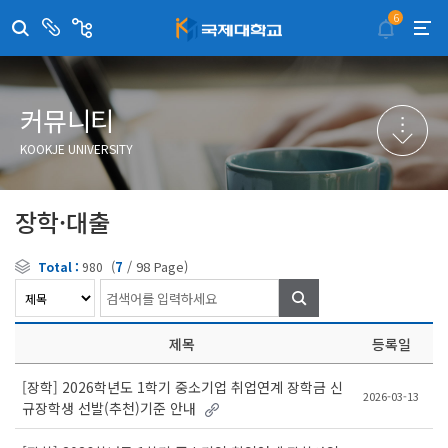
6
센
관
터/
련
부
사
취·창업지원센터
이메일무단수집거부
국제대학교 입학안내
무선인터넷이용안내
서
이
트
학술정보원
포탈사이트
학생생활관
증명발급사이트
커뮤니티
국제교류센터
국제무인항공
산학협력단
KOOKJE UNIVERSITY
평생교육원
교수학습지원센터
장학·대출
(
7
/
98
Page)
Total :
980
검
색
제목
등록일
[장학] 2026학년도 1학기 중소기업 취업연계 장학금 신
2026-03-13
규장학생 선발(추천)기준 안내