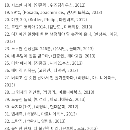
18. 사소한 차이, (연준혁., 위즈덤하우스, 2012)
19. 99℃, (Posada, Joachim de., 인사이트북스, 2013)
20. 마켓 3.0, (Kotler, Philip., 타임비즈, 2012)
21. 트렌드 코리아 2014, (김난도., 미래의창, 2013)
22. 여자에겐 일생에 한 번 냉정해야 할 순간이 온다, (한상복., 예담,
2013)
23. 노무현 김정일의 246분, (유시민., 돌베개, 2013)
24. 네 무덤에 침을 뱉으마, (진중권., 개마고원, 2013)
25. 미학 에세이, (진중권., 씨네21북스, 2013)
26. 베이직 영작문, (고정민., 다락원, 2013)
27. 버리고 갈 것만 남아서 참 홀가분하다, (박경리., 마로니에북스,
2013)
28. 그 형제의 연인들, (박경리., 마로니에북스, 2013)
29. 노을진 들녘, (박경리., 마로니에북스, 2013)
30. 녹지대(1-2), (박경리., 현대문학, 2012)
31. 뱁새족, (박경리., 마로니에북스, 2013)
32. 노란집, (박완서., 열림원, 2013)
33. 불안한 현재, 더 불안한 미래, (윤후명., 도요, 2013)