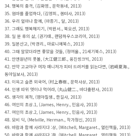
34. 행복의 충격, (김화영., 문학동네, 2013)
35. 엄마를 졸업하다, (김영희., 샘터사, 2013)
36. 우리 얼마나 함께, (마종기., 달, 2013)
37. 그래도 행복해지기, (박완서., 북오션, 2013)
38. 일 분 후의 삶, (권기태., 랜덤하우스코리아, 2013)
39. 일본산고, (박경리., 마로니에북스, 2013)
40. 그때 알았더라면 좋았을 것들, (정여울., 21세기북스, 2013)
41. 만엔원년의 풋볼, (大江健三郞., 웅진씽크빅, 2013)
42. 만약 고교야구 여자 매니저가 피터 드러커를 읽는다면, (岩崎夏海.,
동아일보사, 2013)
43. 이윽고 슬픈 외국어, (村上春樹., 문학사상, 2013)
44. 인생 따위 엿이나 먹어라, (丸山健二., 바다출판사, 2013)
45. 생각의 궤적, (염야칠생., 한길사, 2013)
46. 여인의 초상.1, (James, Henry., 민음사, 2013)
47. 여인의 초상.2, (James, Henry., 민음사, 2013)
48. 모비 딕, (Melville, Herman., 작가정신, 2013)
49. 바람과 함께 사라지다 :상, (Mitchell, Margaret., 열린책들, 2013)
50. 바람과 함께 사라지다 :하, (Mitchell, Margaret., 열린책들, 2013)