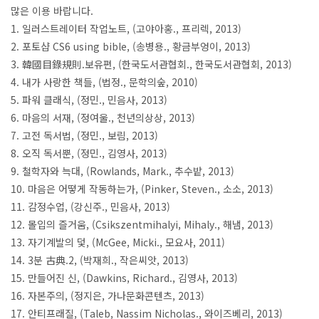
많은 이용 바랍니다.
1. 일러스트레이터 작업노트, (고야아홍., 프리렉, 2013)
2. 포토샵 CS6 using bible, (송병용., 황금부엉이, 2013)
3. 韓國目錄規則.보유편, (한국도서관협회., 한국도서관협회, 2013)
4. 내가 사랑한 책들, (법정., 문학의숲, 2010)
5. 파워 클래식, (정민., 민음사, 2013)
6. 마음의 서재, (정여울., 천년의상상, 2013)
7. 고전 독서법, (정민., 보림, 2013)
8. 오직 독서뿐, (정민., 김영사, 2013)
9. 철학자와 늑대, (Rowlands, Mark., 추수밭, 2013)
10. 마음은 어떻게 작동하는가, (Pinker, Steven., 소소, 2013)
11. 감정수업, (강신주., 민음사, 2013)
12. 몰입의 즐거움, (Csikszentmihalyi, Mihaly., 해냄, 2013)
13. 자기계발의 덫, (McGee, Micki., 모요사, 2011)
14. 3분 古典.2, (박재희., 작은씨앗, 2013)
15. 만들어진 신, (Dawkins, Richard., 김영사, 2013)
16. 자본주의, (정지은, 가나문화콘텐츠, 2013)
17. 안티프래질, (Taleb, Nassim Nicholas., 와이즈베리, 2013)