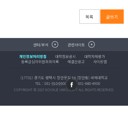
목록
글쓰기
센터/부서
관련사이트
취·창업지원센터
이메일무단수집거부
국제대학교 입학안내
무선인터넷이용안내
개인정보처리방침
대학정보공시
대학자체평가
학술정보원
포탈사이트
등록금심의위원회회의록
예결산공고
사이트맵
학생생활관
증명발급사이트
국제교류센터
국제무인항공
(17731) 경기도 평택시 장안웃길 56 (장안동) 국제대학교
산학협력단
TEL : 031-610-8000
FAX : 031-668-4900
로그인
평생교육원
COPYRIGHT © 2017 KOOKJE UNIVERSITY ALL RIGHTS RESERVED.
교수학습지원센터