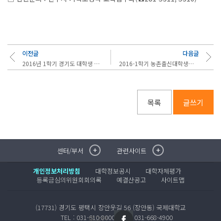
이전글
다음글
2016년 1학기 경기도 대학생 학자금 대출이자 지원사업 신청 안내
2016-1학기 농촌출신대학생학자금 지원사업 신청안내(신입생, 군복학생해당)
목록
글쓰기
센터/부서
관련사이트
취·창업지원센터
이메일무단수집거부
국제대학교 입학안내
무선인터넷이용안내
개인정보처리방침
대학정보공시
대학자체평가
학술정보원
포탈사이트
등록금심의위원회회의록
예결산공고
사이트맵
학생생활관
증명발급사이트
국제교류센터
국제무인항공
(17731) 경기도 평택시 장안웃길 56 (장안동) 국제대학교
산학협력단
TEL : 031-610-8000
FAX : 031-668-4900
로그인
평생교육원