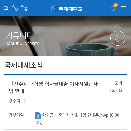
6
센
관
터/
련
부
사
취·창업지원센터
이메일무단수집거부
국제대학교 입학안내
무선인터넷이용안내
서
이
트
학술정보원
포탈사이트
학생생활관
증명발급사이트
커뮤니티
국제교류센터
국제무인항공
산학협력단
KOOKJE UNIVERSITY
평생교육원
교수학습지원센터
국제대새소식
「전주시 대학생 학자금대출 이자지원」사
조회
업 안내
16,233
강수지
첨부파일
학자금 대출이자 지원사업 안내문.hwp (0.00
KB)