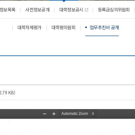
등록금심의위원회
증명발급안내
시설안내
정보목록
사전정보공개
대학정보공시
등록금심의위원회
예결산공고
창조관
기부금 공개
대학자체평가
대학평의원회
업무추진비 공개
국제관
이사회회의록 공개
충효관
대학자체평가
기숙사
대학평의원회
국제컨벤션센터
업무추진비 공개
교내시설
.79 KB)