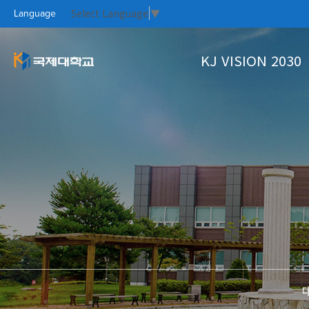
Select Language
▼
Language
KJ VISION 2030
KJ VISION 2
대학소개
대학생활
홍보실
커뮤니티
PR CE
KOO
CAM
KO
대학개요
학사정보
Focus On
국제대새소식
총장인사말
학생상담
자료실
열린총장실
수강신청
설립이념과 학훈
학사안내
KJ VISION
대학연혁
UI