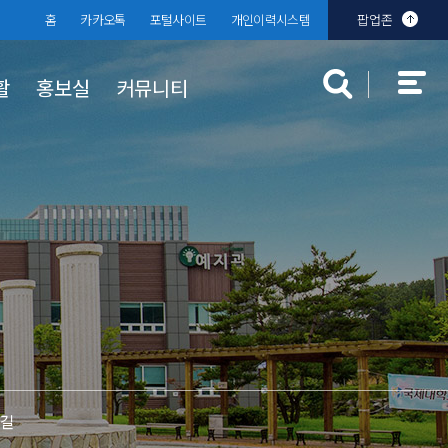
홈
카카오톡
포털사이트
개인이력시스템
팝업존
활
홍보실
커뮤니티
대학규정
장학 · 학자금 대출
대학발전기금
분실물센터
찾아오시는
학생상담센
입찰공고
규정공지
국가장학금
 안내
부기준
대학규정
학자금 대출
교내장학금
교외장학금
는길
근로장학금