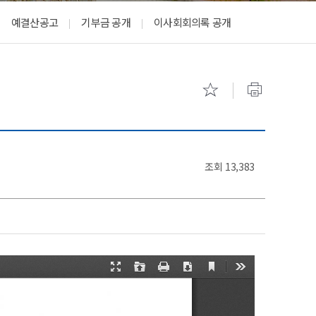
기숙사 안내
캠퍼스 투
예결산공고
기부금 공개
이사회회의록 공개
조회
13,383