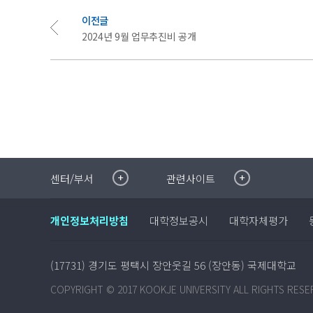
이전글
2024년 9월 업무추진비 공개
취·창업지원센터
이메일무단수집거부
센터/부서
관련사이트
국제대학교 입학안내
무선인터넷이용안내
학술정보원
포탈사이트
개인정보처리방침
대학정보공시
대학자체평가
학생생활관
증명발급사이트
국제교류센터
국제무인항공
산학협력단
(17731) 경기도 평택시 장안웃길 56 (장안동) 국제대학교
평생교육원
교수학습지원센터
COPYRIGHT © 2017 KOOKJE UNIVERSITY ALL RIGHTS RESE