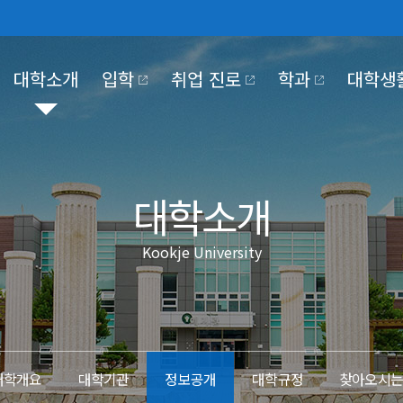
대학소개
입학
취업 진로
학과
대학생
030
NTER
KJE UNIVERSITY
PUS LIFE
OKJE COMMUNITY
KOOKJE VISION 2025
대학소개
Kookje University
대학기관
학사일정
홍보동영상
장학·대출
정보공개
교육만족도조사
국제저널
국제장터
조직도
정보공개제도안내
#MeToo제보
코로나19 대응
대학본부
비공개대상정보 세
부속/부설기관
정보목록
 2030
전략 영역 별 핵심 전략 및
이행과제
산학협력단
사전정보공개
대학개요
대학기관
정보공개
대학규정
찾아오시
대학정보공시