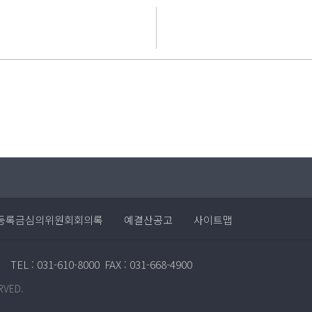
등록금심의위원회회의록
예결산공고
사이트맵
TEL : 031-610-8000
FAX : 031-668-4900
RVED.